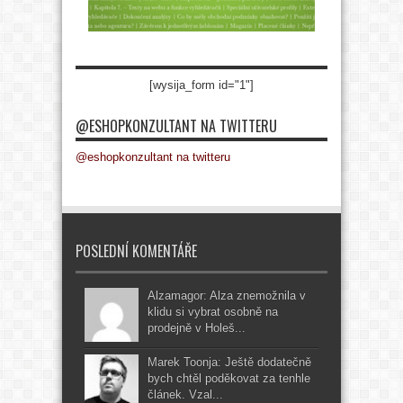
[wysija_form id="1"]
@ESHOPKONZULTANT NA TWITTERU
@eshopkonzultant na twitteru
POSLEDNÍ KOMENTÁŘE
Alzamagor: Alza znemožnila v
klidu si vybrat osobně na
prodejně v Holeš...
Marek Toonja: Ještě dodatečně
bych chtěl poděkovat za tenhle
článek. Vzal...