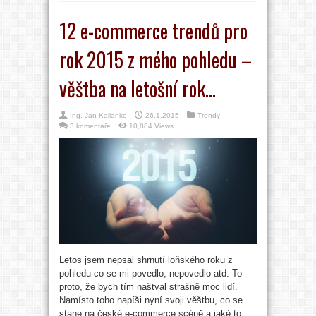
12 e-commerce trendů pro
rok 2015 z mého pohledu –
věštba na letošní rok…
Ing. Jan Kalianko
26.1.2015
Trendy
3 komentáře
10,884 Views
Letos jsem nepsal shrnutí loňského roku z
pohledu co se mi povedlo, nepovedlo atd. To
proto, že bych tím naštval strašně moc lidí.
Namísto toho napíši nyní svoji věštbu, co se
stane na české e-commerce scéně a jaké to