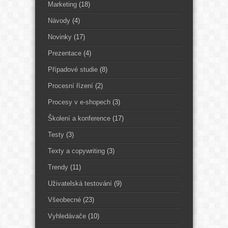
Marketing
(18)
Návody
(4)
Novinky
(17)
Prezentace
(4)
Případové studie
(8)
Procesní řízení
(2)
Procesy v e-shopech
(3)
Školení a konference
(17)
Testy
(3)
Texty a copywriting
(3)
Trendy
(11)
Uživatelská testování
(9)
Všeobecné
(23)
Vyhledávače
(10)