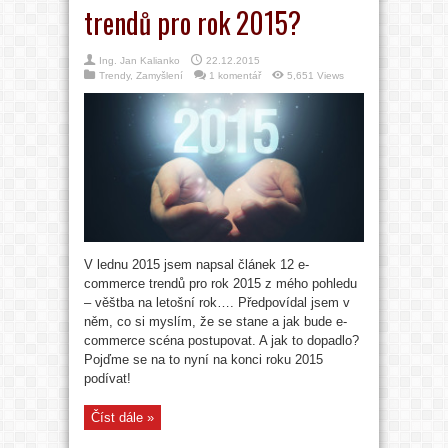
trendů pro rok 2015?
Ing. Jan Kalianko
22.12.2015
Trendy
,
Zamyšlení
1 komentář
5,651 Views
V lednu 2015 jsem napsal článek 12 e-
commerce trendů pro rok 2015 z mého pohledu
– věštba na letošní rok…. Předpovídal jsem v
něm, co si myslím, že se stane a jak bude e-
commerce scéna postupovat. A jak to dopadlo?
Pojďme se na to nyní na konci roku 2015
podívat!
Číst dále »