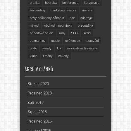
grafika
heureka
konference
konzultace
linkbuilding
marketingminer.cz
meření
nový občanský zákoník
noz
nástroje
návod
obchodní podmínky
přednáška
případová studie
rady
SEO
seriál
seznam.cz
studie
světbot.cz
testování
texty
trendy
UX
uživatelské testování
video
změny
zákony
ARCHIV ČLÁNKŮ
Březen 2020
Prosinec 2018
Září 2018
Srpen 2018
Prosinec 2016
Listopad 2016