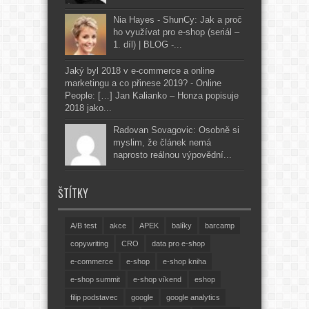
Nia Hayes - ShunCy: Jak a proč
ho využívat pro e-shop (seriál –
1. díl) | BLOG -...
Jaký byl 2018 v e-commerce a online
marketingu a co přinese 2019? - Online
People: […] Jan Kalianko – Honza popisuje
2018 jako...
Radovan Sovagovic: Osobně si
myslim, že článek nemá
naprosto reálnou výpovědní...
ŠTÍTKY
A/B test
akce
APEK
balíky
barcamp
copywriting
CRO
data pro e-shop
e-commerce
e-shop
e-shop kniha
e-shop summit
e-shop víkend
eshop
filip podstavec
google
google analytics