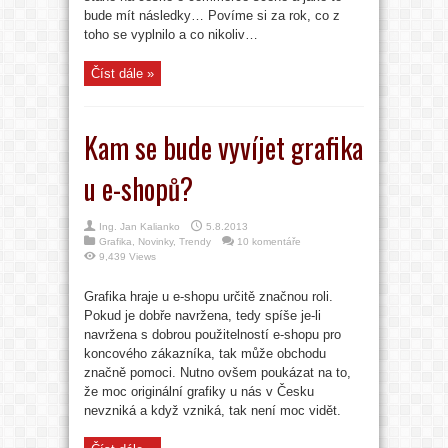
bude mít následky… Povíme si za rok, co z
toho se vyplnilo a co nikoliv…
Číst dále »
Kam se bude vyvíjet grafika
u e-shopů?
Ing. Jan Kalianko
5.8.2013
Grafika
,
Novinky
,
Trendy
10 komentáře
9,439 Views
Grafika hraje u e-shopu určitě značnou roli.
Pokud je dobře navržena, tedy spíše je-li
navržena s dobrou použitelností e-shopu pro
koncového zákazníka, tak může obchodu
značně pomoci. Nutno ovšem poukázat na to,
že moc originální grafiky u nás v Česku
nevzniká a když vzniká, tak není moc vidět.