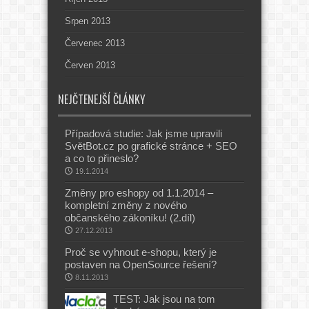
Srpen 2013
Červenec 2013
Červen 2013
NEJČTENEJŠÍ ČLÁNKY
Případová studie: Jak jsme upravili
SvětBot.cz po grafické stránce + SEO
a co to přineslo?
19.1.2014
Změny pro eshopy od 1.1.2014 –
kompletní změny z nového
občanského zákoníku! (2.díl)
27.12.2013
Proč se vyhnout e-shopu, který je
postaven na OpenSource řešení?
8.11.2013
TEST: Jak jsou na tom