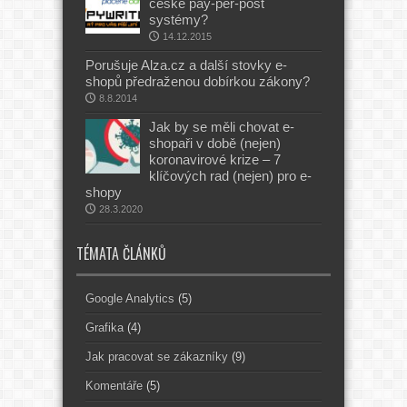
české pay-per-post
systémy?
14.12.2015
Porušuje Alza.cz a další stovky e-
shopů předraženou dobírkou zákony?
8.8.2014
Jak by se měli chovat e-
shopaři v době (nejen)
koronavirové krize – 7
klíčových rad (nejen) pro e-
shopy
28.3.2020
TÉMATA ČLÁNKŮ
Google Analytics
(5)
Grafika
(4)
Jak pracovat se zákazníky
(9)
Komentáře
(5)