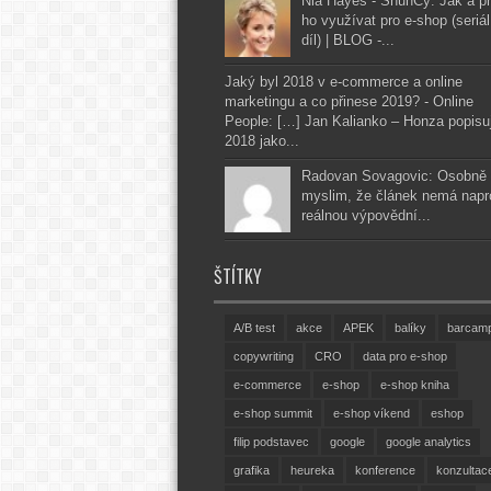
Nia Hayes - ShunCy: Jak a p
ho využívat pro e-shop (seriál
díl) | BLOG -...
Jaký byl 2018 v e-commerce a online
marketingu a co přinese 2019? - Online
People: […] Jan Kalianko – Honza popisu
2018 jako...
Radovan Sovagovic: Osobně 
myslim, že článek nemá napr
reálnou výpovědní...
ŠTÍTKY
A/B test
akce
APEK
balíky
barcam
copywriting
CRO
data pro e-shop
e-commerce
e-shop
e-shop kniha
e-shop summit
e-shop víkend
eshop
filip podstavec
google
google analytics
grafika
heureka
konference
konzultac