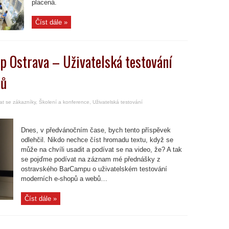
placená.
Číst dále »
 Ostrava – Uživatelská testování
bů
at se zákazníky
,
Školení a konference
,
Uživatelská testování
Dnes, v předvánočním čase, bych tento příspěvek
odlehčil. Nikdo nechce číst hromadu textu, když se
může na chvíli usadit a podívat se na video, že? A tak
se pojďme podívat na záznam mé přednášky z
ostravského BarCampu o uživatelském testování
moderních e-shopů a webů…
Číst dále »