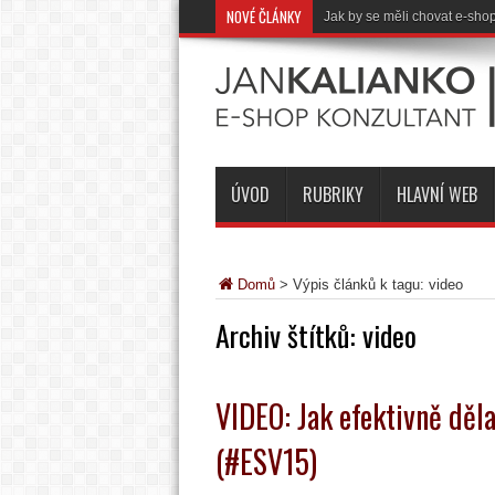
NOVÉ ČLÁNKY
Shrnutí roku 2018 a co připr
ÚVOD
RUBRIKY
HLAVNÍ WEB
Domů
>
Výpis článků k tagu: video
Archiv štítků:
video
VIDEO: Jak efektivně děla
(#ESV15)