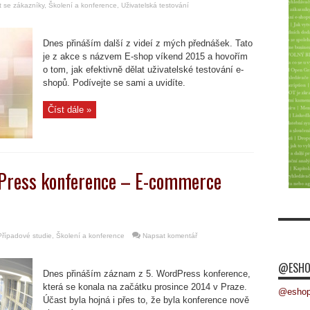
t se zákazníky
,
Školení a konference
,
Uživatelská testování
Dnes přináším další z videí z mých přednášek. Tato
je z akce s názvem E-shop víkend 2015 a hovořím
o tom, jak efektivně dělat uživatelské testování e-
shopů. Podívejte se sami a uvidíte.
Číst dále »
Press konference – E-commerce
Případové studie
,
Školení a konference
Napsat komentář
@ESHO
Dnes přináším záznam z 5. WordPress konference,
která se konala na začátku prosince 2014 v Praze.
@eshopk
Účast byla hojná i přes to, že byla konference nově