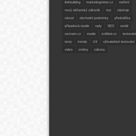
linkbuilding
marketingminer.cz
meření
nový občanský zákoník
noz
nástroje
návod
obchodní podmínky
přednáška
případová studie
rady
SEO
seriál
seznam.cz
studie
světbot.cz
testován
texty
trendy
UX
uživatelské testování
video
změny
zákony