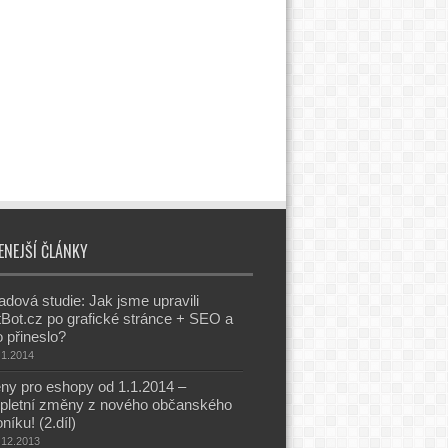
ENEJŠÍ ČLÁNKY
adová studie: Jak jsme upravili
Bot.cz po grafické stránce + SEO a
o přineslo?
.1.2014
y pro eshopy od 1.1.2014 –
pletní změny z nového občanského
níku! (2.díl)
.12.2013