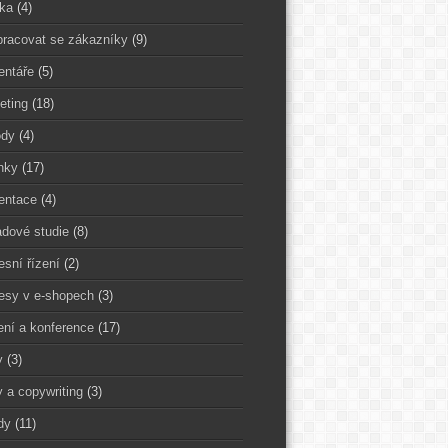
ika
(4)
pracovat se zákazníky
(9)
ntáře
(5)
eting
(18)
dy
(4)
nky
(17)
entace
(4)
adové studie
(8)
esní řízení
(2)
esy v e-shopech
(3)
ení a konference
(17)
y
(3)
y a copywriting
(3)
dy
(11)