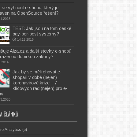
 se vyhnout e-shopu, který je
aven na OpenSource řešení?
11.2013
TEST: Jak jsou na tom české
pay-per-post systémy?
14.12.2015
šuje Alza.cz a další stovky e-shopů
raženou dobírkou zákony?
8.2014
Jak by se měli chovat e-
shopaři v době (nejen)
koronavirové krize – 7
klíčových rad (nejen) pro e-
py
.3.2020
A ČLÁNKŮ
le Analytics
(5)