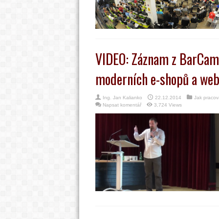
VIDEO: Záznam z BarCamp
moderních e-shopů a we
Ing. Jan Kalianko
22.12.2014
Jak pracov
Napsat komentář
3,724 Views