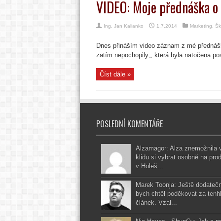
VIDEO: Moje přednáška o
Ing. Jan Kalianko
1.7.2014
Marketing
,
Šk
Dnes přináším video záznam z mé přednáš
zatím nepochopily„, která byla natočena p
Číst dále »
POSLEDNÍ KOMENTÁŘE
Alzamagor: Alza znemožnila 
klidu si vybrat osobně na pro
v Holeš...
Marek Toonja: Ještě dodateč
bych chtěl poděkovat za tenh
článek. Vzal...