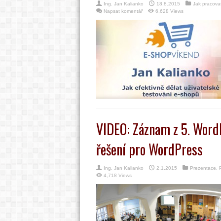
Ing. Jan Kalianko
18.8.2015
Jak pracova
Napsat komentář
6,628 Views
VIDEO: Záznam z 5. Word
řešení pro WordPress
Ing. Jan Kalianko
2.1.2015
Prezentace
,
4,718 Views