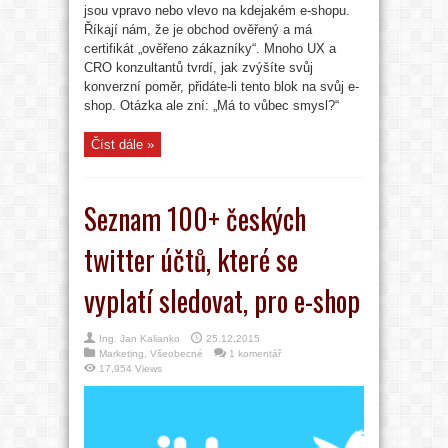
jsou vpravo nebo vlevo na kdejakém e-shopu.
Říkají nám, že je obchod ověřený a má
certifikát „ověřeno zákazníky“. Mnoho UX a
CRO konzultantů tvrdí, jak zvýšíte svůj
konverzní poměr, přidáte-li tento blok na svůj e-
shop. Otázka ale zní: „Má to vůbec smysl?“
Číst dále »
Seznam 100+ českých
twitter účtů, které se
vyplatí sledovat, pro e-shop
Ing. Jan Kalianko
25.12.2015
Marketing
,
Všeobecné
1 komentář
17,954 Views