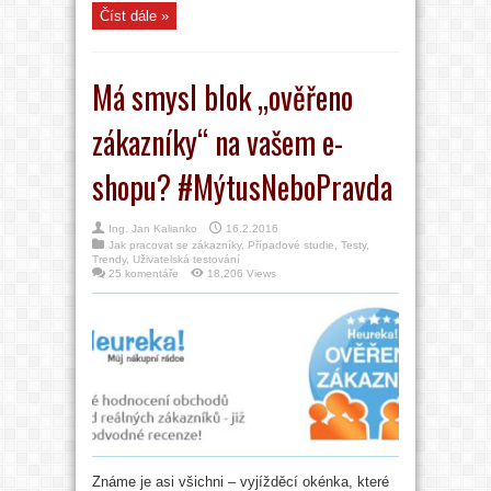
Číst dále »
Má smysl blok „ověřeno
zákazníky“ na vašem e-
shopu? #MýtusNeboPravda
Ing. Jan Kalianko
16.2.2016
Jak pracovat se zákazníky
,
Případové studie
,
Testy
,
Trendy
,
Uživatelská testování
25 komentáře
18,206 Views
Známe je asi všichni – vyjížděcí okénka, které