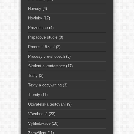
Návody
(4)
Novinky
(17)
Prezentace
(4)
Případové studie
(8)
Procesní řízení
(2)
Procesy v e-shopech
(3)
Školení a konference
(17)
Testy
(3)
Texty a copywriting
(3)
Trendy
(11)
Uživatelská testování
(9)
Všeobecné
(23)
Vyhledávače
(10)
Zamyšlení
(11)