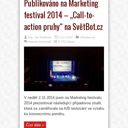
Publikováno na Marketing
festival 2014 – „Call-to-
action pruhy“ na SvětBot.cz
Ing. Jan Kalianko
2.11.2014
Všeobecné
Napsat komentář
5,752 Views
V neděli 2.11.2014 jsem na Marketing festivalu
2014 prezentoval následující případovou studii,
která se zaměřovala na A/B testování ve vztahu
ke konverznímu poměru.
Číst dále »