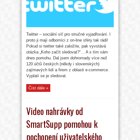
Twitter – sociální síť pro stručné vyjadřování. I
proto ji mají odborníci z on-line sféry tak rádi!
Pokud si twitter také založíte, pak vyvstává
otázka „Koho začít sledovat?“… A s tím vám
dnes pomohu. Dal jsem dohromady více než
120 účtů českých (někdy i slovenských)
zajímavých lidí a firem z oblasti e-commerce.
Vyplatí se je sledovat.
Číst dále »
Video nahrávky od
SmartSupp pomohou k
pochopení uživatelského