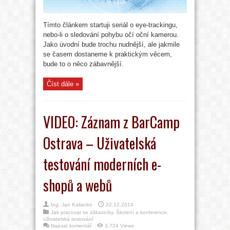
Tímto článkem startuji seriál o eye-trackingu,
nebo-li o sledování pohybu očí oční kamerou.
Jako úvodní bude trochu nudnější, ale jakmile
se časem dostaneme k praktickým věcem,
bude to o něco zábavnější.
Číst dále »
VIDEO: Záznam z BarCamp
Ostrava – Uživatelská
testování moderních e-
shopů a webů
Ing. Jan Kalianko
22.12.2014
Jak pracovat se zákazníky
,
Školení a konference
,
Uživatelská testování
Napsat komentář
3,724 Views