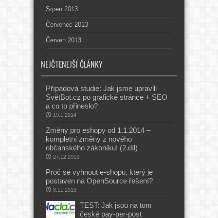
Srpen 2013
Červenec 2013
Červen 2013
NEJČTENEJŠÍ ČLÁNKY
Případová studie: Jak jsme upravili
SvětBot.cz po grafické stránce + SEO
a co to přineslo?
19.1.2014
Změny pro eshopy od 1.1.2014 –
kompletní změny z nového
občanského zákoníku! (2.díl)
27.12.2013
Proč se vyhnout e-shopu, který je
postaven na OpenSource řešení?
8.11.2013
TEST: Jak jsou na tom
české pay-per-post