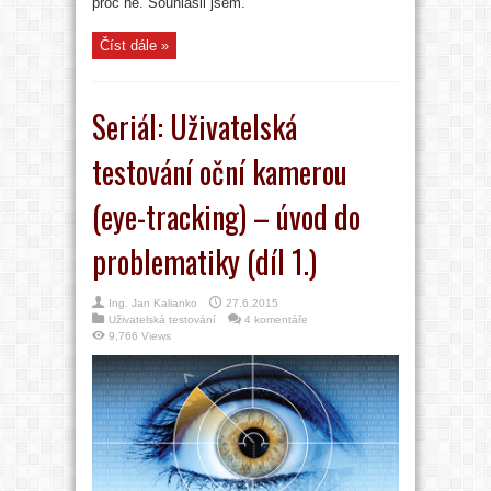
proč ne. Souhlasil jsem.
Číst dále »
Seriál: Uživatelská
testování oční kamerou
(eye-tracking) – úvod do
problematiky (díl 1.)
Ing. Jan Kalianko
27.6.2015
Uživatelská testování
4 komentáře
9,766 Views