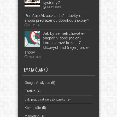
systémy?
14.12.2015
Porušuje Alza.cz a další stovky e-
shopů předraženou dobírkou zákony?
8.8.2014
Jak by se měli chovat e-
shopaři v době (nejen)
koronavirové krize – 7
klíčových rad (nejen) pro e-
shopy
28.3.2020
TÉMATA ČLÁNKŮ
Google Analytics
(5)
Grafika
(4)
Jak pracovat se zákazníky
(9)
Komentáře
(5)
Marketing
(18)