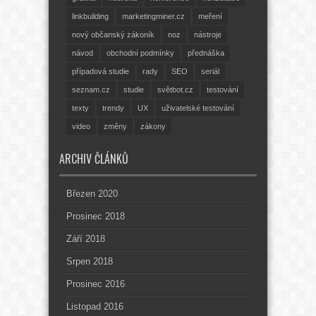
linkbuilding
marketingminer.cz
meření
nový občanský zákoník
noz
nástroje
návod
obchodní podmínky
přednáška
případová studie
rady
SEO
seriál
seznam.cz
studie
světbot.cz
testování
texty
trendy
UX
uživatelské testování
video
změny
zákony
ARCHIV ČLÁNKŮ
Březen 2020
Prosinec 2018
Září 2018
Srpen 2018
Prosinec 2016
Listopad 2016