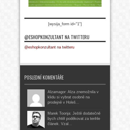
[wysija_form id="1"]
@ESHOPKONZULTANT NA TWITTERU
@eshopkonzultant na twitteru
POSLEDNÍ KOMENTÁŘE
Alzamagor: Alza znemožnila v
klidu si vybrat osobně na
prodejně v Holeš...
Marek Toonja: Ještě dodatečně
bych chtěl poděkovat za tenhle
článek. Vzal...