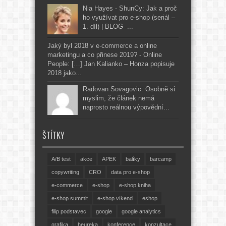
Nia Hayes - ShunCy: Jak a proč
ho využívat pro e-shop (seriál –
1. díl) | BLOG -...
Jaký byl 2018 v e-commerce a online
marketingu a co přinese 2019? - Online
People: […] Jan Kalianko – Honza popisuje
2018 jako...
Radovan Sovagovic: Osobně si
myslim, že článek nemá
naprosto reálnou výpovědní...
ŠTÍTKY
A/B test
akce
APEK
balíky
barcamp
copywriting
CRO
data pro e-shop
e-commerce
e-shop
e-shop kniha
e-shop summit
e-shop víkend
eshop
filip podstavec
google
google analytics
grafika
heureka
konference
konzultace