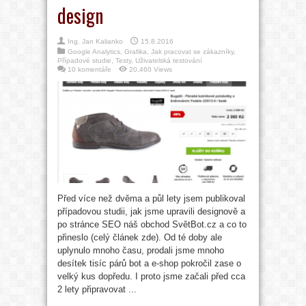
design
Ing. Jan Kalianko
15.8.2016
Google Analytics
,
Grafika
,
Jak pracovat se zákazníky
,
Případové studie
,
Testy
,
Uživatelská testování
10 komentáře
20,460 Views
Před více než dvěma a půl lety jsem publikoval
případovou studii, jak jsme upravili designově a
po stránce SEO náš obchod SvětBot.cz a co to
přineslo (celý článek zde). Od té doby ale
uplynulo mnoho času, prodali jsme mnoho
desítek tisíc párů bot a e-shop pokročil zase o
velký kus dopředu. I proto jsme začali před cca
2 lety připravovat ...