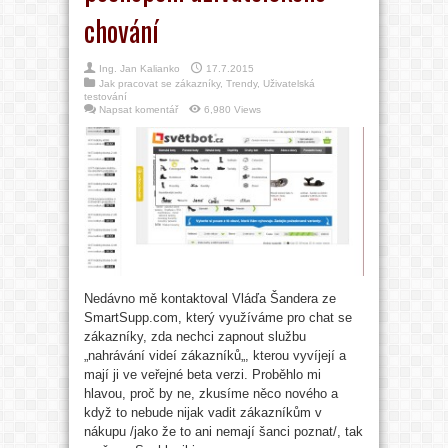
chování
Ing. Jan Kalianko
17.7.2015
Jak pracovat se zákazníky
,
Trendy
,
Uživatelská
testování
Napsat komentář
6,980 Views
Nedávno mě kontaktoval Vláďa Šandera ze
SmartSupp.com, který využíváme pro chat se
zákazníky, zda nechci zapnout službu
„nahrávání videí zákazníků„, kterou vyvíjejí a
mají ji ve veřejné beta verzi. Proběhlo mi
hlavou, proč by ne, zkusíme něco nového a
když to nebude nijak vadit zákazníkům v
nákupu /jako že to ani nemají šanci poznat/, tak