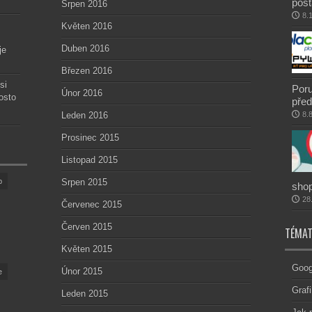
post
Srpen 2016
8.
Květen 2016
Duben 2016
je
Březen 2016
si
Poru
Únor 2016
osto
před
Leden 2016
8.
Prosinec 2015
Listopad 2015
p
Srpen 2015
sho
28
Červenec 2015
Červen 2015
TÉMAT
Květen 2015
Goog
Únor 2015
e
Graf
Leden 2015