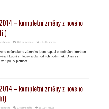
.2014 – kompletní změny z nového
íl)
šeobecné
167 komentáře
79,880 Views
ového občanského zákoníku jsem napsal o změnách, které se
zavírání kupní smlouvy a obchodních podmínek. Dnes se
vstupují v platnost.
.2014 – kompletní změny z nového
íl)
šeobecné
23 komentáře
19,134 Views