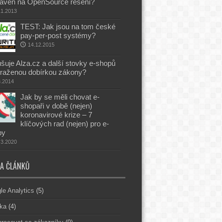
aven na OpenSource řešení?
11.2013
TEST: Jak jsou na tom české
pay-per-post systémy?
14.12.2015
šuje Alza.cz a další stovky e-shopů
raženou dobírkou zákony?
8.2014
Jak by se měli chovat e-
shopaři v době (nejen)
koronavirové krize – 7
klíčových rad (nejen) pro e-
py
.3.2020
A ČLÁNKŮ
le Analytics
(5)
ika
(4)