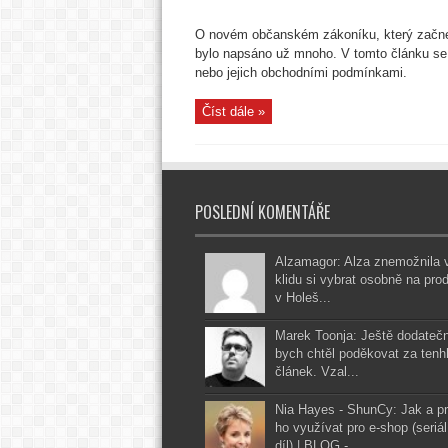
O novém občanském zákoníku, který začne p
bylo napsáno už mnoho. V tomto článku se
nebo jejich obchodními podmínkami.
Číst dále »
POSLEDNÍ KOMENTÁŘE
Alzamagor: Alza znemožnila 
klidu si vybrat osobně na pro
v Holeš...
Marek Toonja: Ještě dodateč
bych chtěl poděkovat za tenh
článek. Vzal...
Nia Hayes - ShunCy: Jak a p
ho využívat pro e-shop (seriál
díl) | BLOG -...