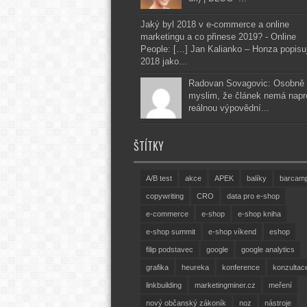
Jaký byl 2018 v e-commerce a online
marketingu a co přinese 2019? - Online
People: […] Jan Kalianko – Honza popisu
2018 jako...
Radovan Sovagovic: Osobně 
myslim, že článek nemá napr
reálnou výpovědní...
ŠTÍTKY
A/B test
akce
APEK
balíky
barcam
copywriting
CRO
data pro e-shop
e-commerce
e-shop
e-shop kniha
e-shop summit
e-shop víkend
eshop
filip podstavec
google
google analytics
grafika
heureka
konference
konzultac
linkbuilding
marketingminer.cz
meření
nový občanský zákoník
noz
nástroje