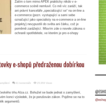
Zatím o tom mimo APEK prakticky nikdo v e-
commerce scéně nemluvil. Co mě víc zaráží, tak
ani právní kanceláře „specializující se“ na on-line a
e-commerce (pozn. vystupující a sami sebe
označující jako specialisty na e-commerce a on-line
projekty) nevypustili do světa ani čárku, což je
poměrně zarážející. Mluvím zde o novele zákona o
ochraně spotřebitele, ve kterém je pro e-shopy
 stovky e-shopů předraženou dobírkou
amyšlení
41 komentáře
25,959 Views
@ESHO
českého trhu Alza.cz. Bohužel se bude jednat o zamyšlení,
vém konci výsledek, že je porušován zákon. Pojďme se na to
@eshopk
olik argumentů.