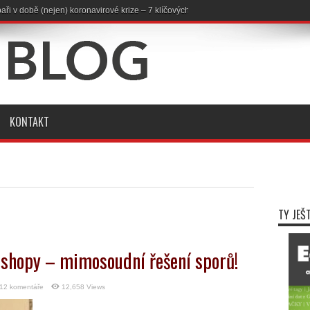
avuji na rok 2019
KONTAKT
TY JEŠ
-shopy – mimosoudní řešení sporů!
12 komentáře
12,658 Views