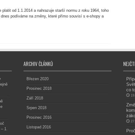
latit od 1.1.2014 a nahrazuje starší normu z roku 1964, toho
 dnes podíváme na změny, které přímo souvisí s e-shopy a
ARCHIV ČLÁNKŮ
NEJČT
Příp
v
Březen 2020
Svět
dejně
Prosinec 2018
co t
19
Září 2018
ně
Změn
le
Srpen 2018
kom
záko
Prosinec 2016
27
roč
Listopad 2016
 – 1.
Proč