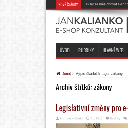
NOVÉ ČLÁNKY
Shrnutí roku 2018 a co připr
ÚVOD
RUBRIKY
HLAVNÍ WEB
Domů
>
Výpis článků k tagu: zákony
Archiv štítků:
zákony
Legislativní změny pro e
Ing. Jan Kalianko
6.1.2016
Novinky