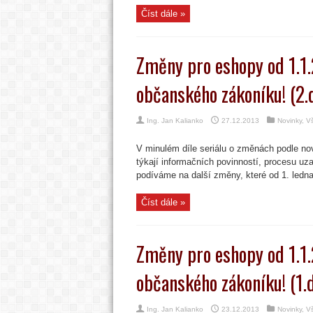
Číst dále »
Změny pro eshopy od 1.1
občanského zákoníku! (2.d
Ing. Jan Kalianko
27.12.2013
Novinky
,
V
V minulém díle seriálu o změnách podle n
týkají informačních povinností, procesu u
podíváme na další změny, které od 1. ledna 
Číst dále »
Změny pro eshopy od 1.1
občanského zákoníku! (1.d
Ing. Jan Kalianko
23.12.2013
Novinky
,
V