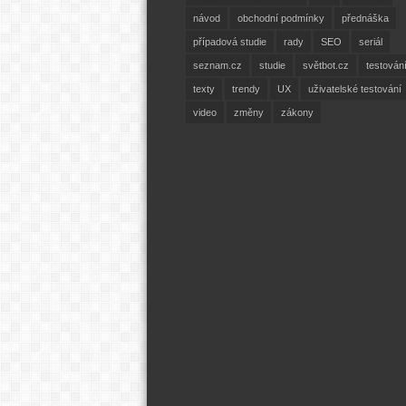
návod
obchodní podmínky
přednáška
případová studie
rady
SEO
seriál
seznam.cz
studie
světbot.cz
testován
texty
trendy
UX
uživatelské testování
video
změny
zákony