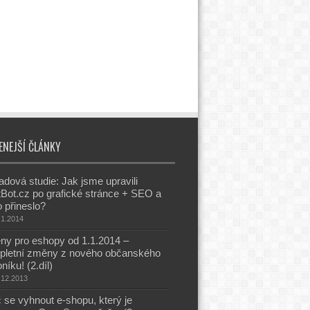
ENEJŠÍ ČLÁNKY
adová studie: Jak jsme upravili
Bot.cz po grafické stránce + SEO a
o přineslo?
.1.2014
y pro eshopy od 1.1.2014 –
pletní změny z nového občanského
níku! (2.díl)
.12.2013
 se vyhnout e-shopu, který je