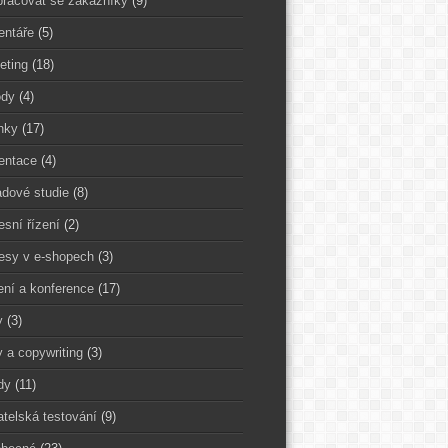
pracovat se zákazníky
(9)
ntáře
(5)
eting
(18)
dy
(4)
nky
(17)
entace
(4)
adové studie
(8)
esní řízení
(2)
esy v e-shopech
(3)
ení a konference
(17)
y
(3)
y a copywriting
(3)
dy
(11)
atelská testování
(9)