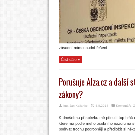
zásadní mimosoudní řešení ...
Číst dále »
Porušuje Alza.cz a další
zákony?
Ing. Jan Kalianko
8.8.2014
Komentáře
,
Z
K dnešnímu příspěvku mě přinutil top hráč 
které má podle mého osobního názoru na s
podívat trochu podrobněji a předložit si něk