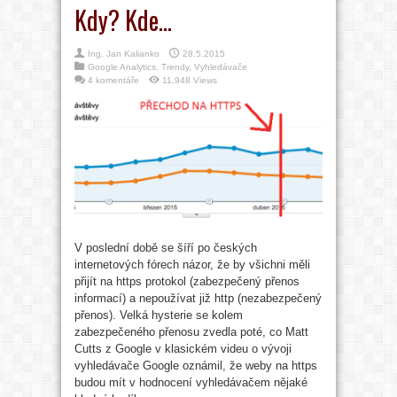
Kdy? Kde…
Ing. Jan Kalianko
28.5.2015
Google Analytics
,
Trendy
,
Vyhledávače
4 komentáře
11,948 Views
V poslední době se šíří po českých
internetových fórech názor, že by všichni měli
přijít na https protokol (zabezpečený přenos
informací) a nepoužívat již http (nezabezpečený
přenos). Velká hysterie se kolem
zabezpečeného přenosu zvedla poté, co Matt
Cutts z Google v klasickém videu o vývoji
vyhledávače Google oznámil, že weby na https
budou mít v hodnocení vyhledávačem nějaké