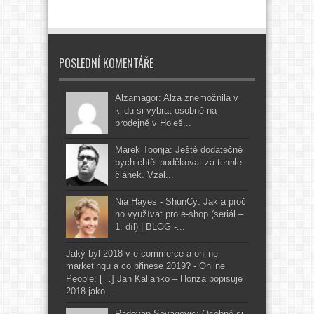
POSLEDNÍ KOMENTÁŘE
Alzamagor: Alza znemožnila v
klidu si vybrat osobně na
prodejně v Holeš...
Marek Toonja: Ještě dodatečně
bych chtěl poděkovat za tenhle
článek. Vzal...
Nia Hayes - ShunCy: Jak a proč
ho využívat pro e-shop (seriál –
1. díl) | BLOG -...
Jaký byl 2018 v e-commerce a online
marketingu a co přinese 2019? - Online
People: […] Jan Kalianko – Honza popisuje
2018 jako...
Radovan Sovagovic: Osobně si