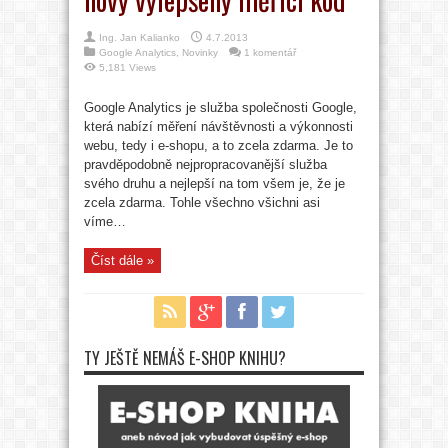
Ing. Jan Kalianko
4.7.2013
Google Analytics
,
Novinky
1 komentář
5,181 Views
Google Analytics je služba společnosti Google,
která nabízí měření návštěvnosti a výkonnosti
webu, tedy i e-shopu, a to zcela zdarma. Je to
pravděpodobně nejpropracovanější služba
svého druhu a nejlepší na tom všem je, že je
zcela zdarma. Tohle všechno všichni asi
víme…
Číst dále »
TY JEŠTĚ NEMÁŠ E-SHOP KNIHU?