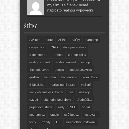
myslim, že článek nemá
naprosto reálnou výpovědní...
ŠTÍTKY
A/B test
akce
APEK
balíky
barcamp
copywriting
CRO
data pro e-shop
e-commerce
e-shop
e-shop kniha
e-shop summit
e-shop víkend
eshop
filip podstavec
google
google analytics
grafika
heureka
konference
konzultace
linkbuilding
marketingminer.cz
meření
nový občanský zákoník
noz
nástroje
návod
obchodní podmínky
přednáška
případová studie
rady
SEO
seriál
seznam.cz
studie
světbot.cz
testování
texty
trendy
UX
uživatelské testování