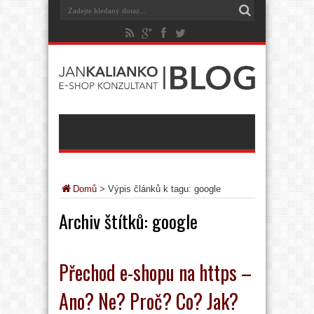
Domů
>
Výpis článků k tagu: google
Archiv štítků:
google
Přechod e-shopu na https –
Ano? Ne? Proč? Co? Jak?