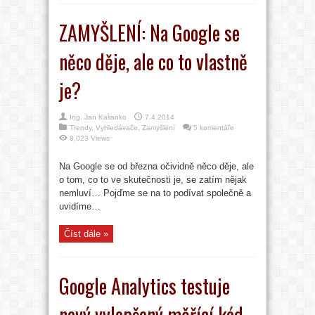
ZAMYŠLENÍ: Na Google se
něco děje, ale co to vlastně
je?
Ing. Jan Kalianko
7.4.2014
Trendy
,
Vyhledávače
,
Zamyšlení
5 komentáře
8,023 Views
Na Google se od března očividně něco děje, ale
o tom, co to ve skutečnosti je, se zatím nějak
nemluví… Pojďme se na to podívat společně a
uvidíme…
Číst dále »
Google Analytics testuje
nový vylepšený měřící kód