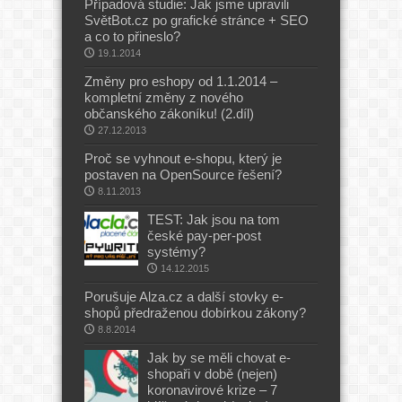
Případová studie: Jak jsme upravili
SvětBot.cz po grafické stránce + SEO
a co to přineslo?
19.1.2014
Změny pro eshopy od 1.1.2014 –
kompletní změny z nového
občanského zákoníku! (2.díl)
27.12.2013
Proč se vyhnout e-shopu, který je
postaven na OpenSource řešení?
8.11.2013
TEST: Jak jsou na tom
české pay-per-post
systémy?
14.12.2015
Porušuje Alza.cz a další stovky e-
shopů předraženou dobírkou zákony?
8.8.2014
Jak by se měli chovat e-
shopaři v době (nejen)
koronavirové krize – 7