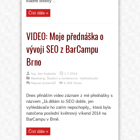
kladné bodíky ...
Číst dále »
VIDEO: Moje přednáška o
vývoji SEO z BarCampu
Brno
Ing. Jan Kalianko
1.7.2014
Marketing
,
Školení a konference
,
Vyhledávače
Napsat komentář
4,399 Views
Dnes přináším video záznam z mé přednášky s
názvem „Já dělám to SEO dobře, jen
vyhledávače ho zatím nepochopily„, která byla
natočena poslední květnový víkend 2014 na
BarCampu v Brně.
Číst dále »