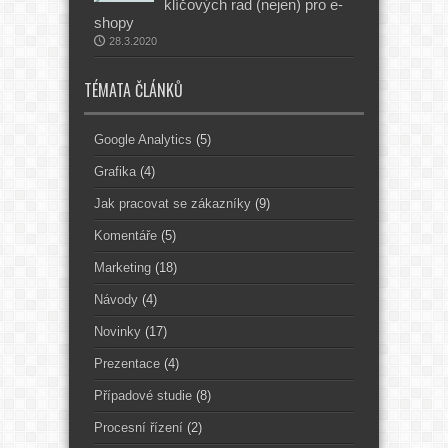
klíčových rad (nejen) pro e-
shopy
28.3.2020
TÉMATA ČLÁNKŮ
Google Analytics
(5)
Grafika
(4)
Jak pracovat se zákazníky
(9)
Komentáře
(5)
Marketing
(18)
Návody
(4)
Novinky
(17)
Prezentace
(4)
Případové studie
(8)
Procesní řízení
(2)