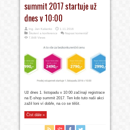
summit 2017 startuje už
dnes v 10:00
Ing. Jan Kalianko
1.11.2016
Školení a konference
Napsat komentář
7,848 Views
Už dnes 1. listopadu v 10:00 začínají registrace
na E-shop summit 2017. Ten kdo tuto naši akci
zažil loni ví dobře, na co se těšit.
Číst dále »