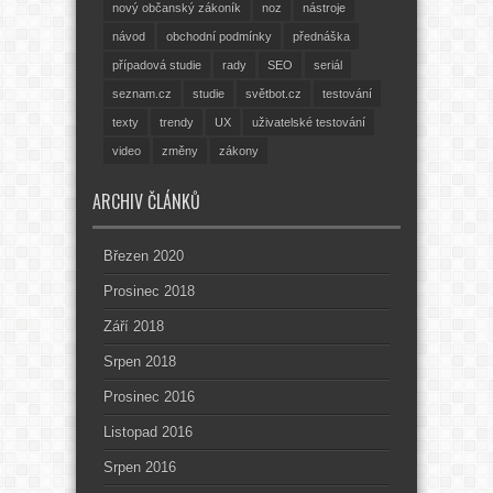
nový občanský zákoník
noz
nástroje
návod
obchodní podmínky
přednáška
případová studie
rady
SEO
seriál
seznam.cz
studie
světbot.cz
testování
texty
trendy
UX
uživatelské testování
video
změny
zákony
ARCHIV ČLÁNKŮ
Březen 2020
Prosinec 2018
Září 2018
Srpen 2018
Prosinec 2016
Listopad 2016
Srpen 2016