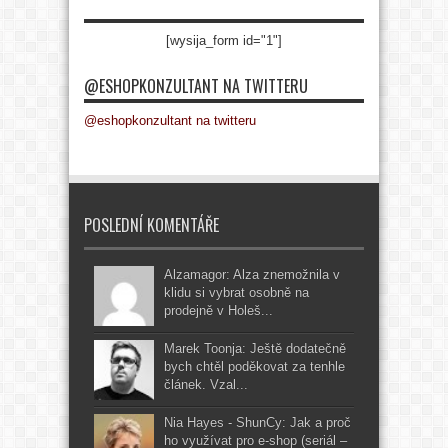
[wysija_form id="1"]
@ESHOPKONZULTANT NA TWITTERU
@eshopkonzultant na twitteru
POSLEDNÍ KOMENTÁŘE
Alzamagor: Alza znemožnila v
klidu si vybrat osobně na
prodejně v Holeš...
Marek Toonja: Ještě dodatečně
bych chtěl poděkovat za tenhle
článek. Vzal...
Nia Hayes - ShunCy: Jak a proč
ho využívat pro e-shop (seriál –