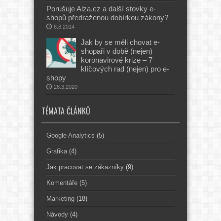
Porušuje Alza.cz a další stovky e-
shopů předraženou dobírkou zákony?
8.8.2014
Jak by se měli chovat e-
shopaři v době (nejen)
koronavirové krize – 7
klíčových rad (nejen) pro e-
shopy
28.3.2020
TÉMATA ČLÁNKŮ
Google Analytics
(5)
Grafika
(4)
Jak pracovat se zákazníky
(9)
Komentáře
(5)
Marketing
(18)
Návody
(4)