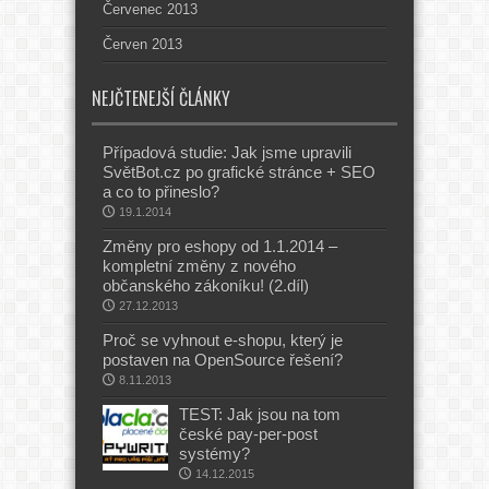
Červenec 2013
Červen 2013
NEJČTENEJŠÍ ČLÁNKY
Případová studie: Jak jsme upravili
SvětBot.cz po grafické stránce + SEO
a co to přineslo?
19.1.2014
Změny pro eshopy od 1.1.2014 –
kompletní změny z nového
občanského zákoníku! (2.díl)
27.12.2013
Proč se vyhnout e-shopu, který je
postaven na OpenSource řešení?
8.11.2013
TEST: Jak jsou na tom
české pay-per-post
systémy?
14.12.2015