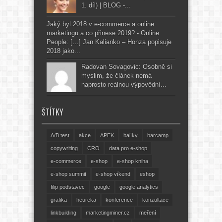
1. díl) | BLOG -...
Jaký byl 2018 v e-commerce a online
marketingu a co přinese 2019? - Online
People: […] Jan Kalianko – Honza popisuje
2018 jako...
Radovan Sovagovic: Osobně si
myslim, že článek nemá
naprosto reálnou výpovědní...
ŠTÍTKY
A/B test
akce
APEK
balíky
barcamp
copywriting
CRO
data pro e-shop
e-commerce
e-shop
e-shop kniha
e-shop summit
e-shop víkend
eshop
filip podstavec
google
google analytics
grafika
heureka
konference
konzultace
linkbuilding
marketingminer.cz
meření